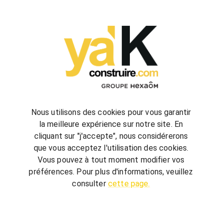
configurez
votre futur projet de construction
Nous utilisons des cookies pour vous garantir
la meilleure expérience sur notre site. En
cliquant sur "j'accepte", nous considérerons
bienvenue
chez vous
que vous acceptez l'utilisation des cookies.
ya'K Construire.com vous offre un savoir-faire
Vous pouvez à tout moment modifier vos
global, qui associe construction et agencement
préférences. Pour plus d'informations, veuillez
intérieur pour créer votre univers.
Terrain,
consulter
cette page.
nombre de chambre, avec ou sans garage, guidé
par quelques conseils, réalisez votre futur projet au
meilleur prix.