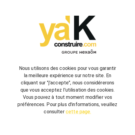
configurez
votre futur projet de construction
Nous utilisons des cookies pour vous garantir
la meilleure expérience sur notre site. En
cliquant sur "j'accepte", nous considérerons
bienvenue
chez vous
que vous acceptez l'utilisation des cookies.
ya'K Construire.com vous offre un savoir-faire
Vous pouvez à tout moment modifier vos
global, qui associe construction et agencement
préférences. Pour plus d'informations, veuillez
intérieur pour créer votre univers.
Terrain,
consulter
cette page.
nombre de chambre, avec ou sans garage, guidé
par quelques conseils, réalisez votre futur projet au
meilleur prix.