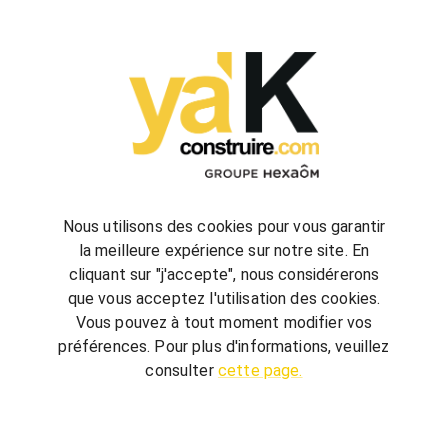
configurez
votre futur projet de construction
Nous utilisons des cookies pour vous garantir
la meilleure expérience sur notre site. En
cliquant sur "j'accepte", nous considérerons
bienvenue
chez vous
que vous acceptez l'utilisation des cookies.
ya'K Construire.com vous offre un savoir-faire
Vous pouvez à tout moment modifier vos
global, qui associe construction et agencement
préférences. Pour plus d'informations, veuillez
intérieur pour créer votre univers.
Terrain,
consulter
cette page.
nombre de chambre, avec ou sans garage, guidé
par quelques conseils, réalisez votre futur projet au
meilleur prix.