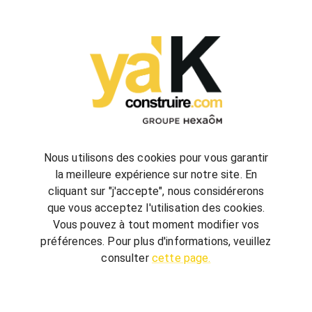
configurez
votre futur projet de construction
Nous utilisons des cookies pour vous garantir
la meilleure expérience sur notre site. En
cliquant sur "j'accepte", nous considérerons
bienvenue
chez vous
que vous acceptez l'utilisation des cookies.
ya'K Construire.com vous offre un savoir-faire
Vous pouvez à tout moment modifier vos
global, qui associe construction et agencement
préférences. Pour plus d'informations, veuillez
intérieur pour créer votre univers.
Terrain,
consulter
cette page.
nombre de chambre, avec ou sans garage, guidé
par quelques conseils, réalisez votre futur projet au
meilleur prix.