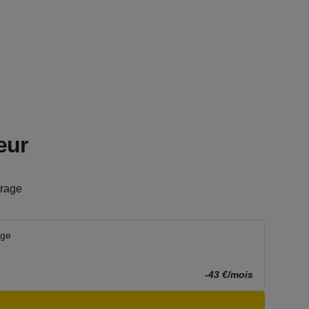
eur
rage
age
-43 €/mois