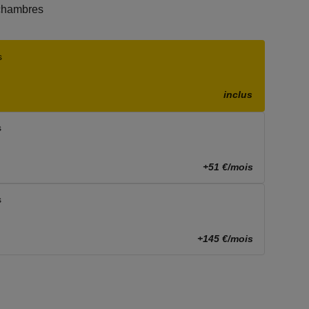
chambres
s
inclus
s
+51 €/mois
s
+145 €/mois