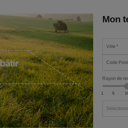
Mon t
Ville
*
Code Post
Rayon de re
1
5
1
Sélectionn
€
m²