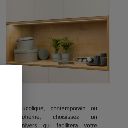
Bucolique, contemporain ou
bohème, choisissez un
univers qui facilitera votre