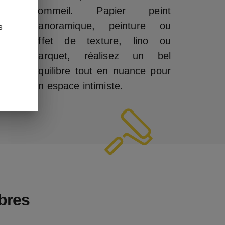
sommeil. Papier peint
panoramique, peinture ou
s
effet de texture, lino ou
parquet, réalisez un bel
équilibre tout en nuance pour
un espace intimiste.
bres