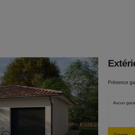
Extéri
Présence ga
Aucun gar
Garage