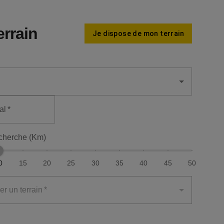
errain
Je dispose de mon terrain
al
*
cherche (Km)
0
15
20
25
30
35
40
45
50
er un terrain
*