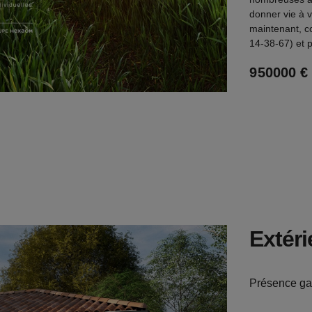
donner vie à v
maintenant, c
14-38-67) et 
950000 €
€
m²
Extéri
Présence ga