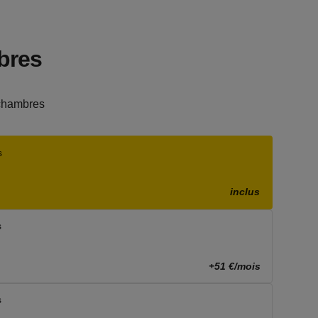
bres
chambres
s
inclus
s
+51 €/mois
s