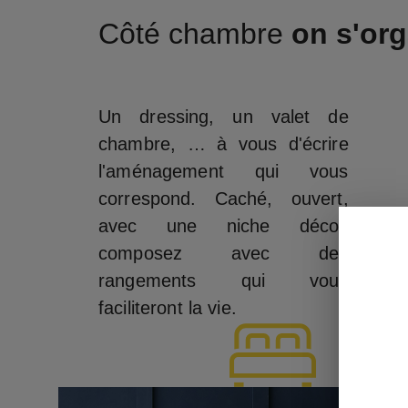
Côté chambre
on s'org
Un dressing, un valet de
chambre, … à vous d'écrire
l'aménagement qui vous
correspond. Caché, ouvert,
avec une niche déco',
composez avec des
rangements qui vous
faciliteront la vie.