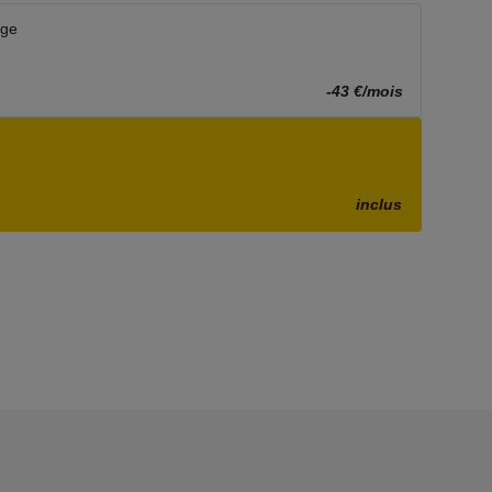
age
-43 €/mois
inclus