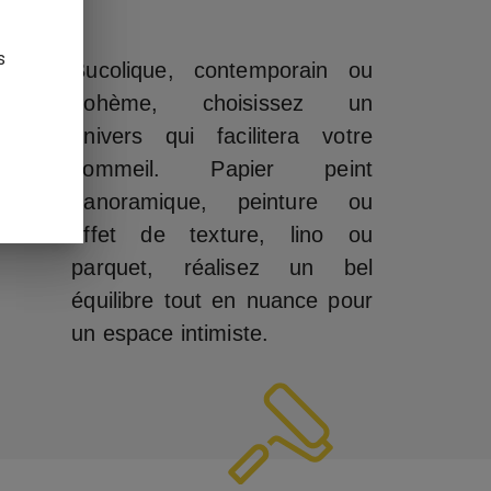
s
Bucolique, contemporain ou
bohème, choisissez un
univers qui facilitera votre
sommeil. Papier peint
panoramique, peinture ou
effet de texture, lino ou
parquet, réalisez un bel
équilibre tout en nuance pour
un espace intimiste.