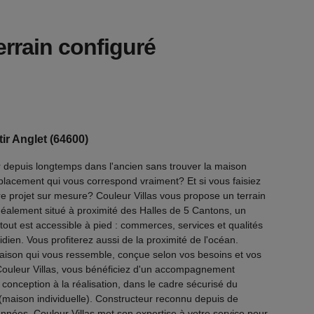
rrain configuré
tir Anglet (64600)
 depuis longtemps dans l'ancien sans trouver la maison
mplacement qui vous correspond vraiment? Et si vous faisiez
re projet sur mesure? Couleur Villas vous propose un terrain
déalement situé à proximité des Halles de 5 Cantons, un
tout est accessible à pied : commerces, services et qualités
idien. Vous profiterez aussi de la proximité de l'océan.
aison qui vous ressemble, conçue selon vos besoins et vos
Couleur Villas, vous bénéficiez d'un accompagnement
 conception à la réalisation, dans le cadre sécurisé du
(maison individuelle). Constructeur reconnu depuis de
nées, Couleur Villas met son expertise à votre service pour