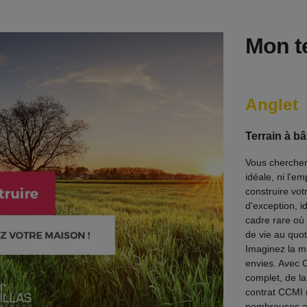
Mon te
Anglet
Terrain à bâ
Vous chercher
idéale, ni l'e
construire vot
d'exception, i
cadre rare où 
de vie au quot
Imaginez la m
envies. Avec 
complet, de la
contrat CCMI 
nombreuses an