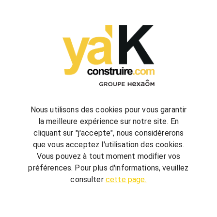
configurez
votre futur projet de construction
Nous utilisons des cookies pour vous garantir
la meilleure expérience sur notre site. En
cliquant sur "j'accepte", nous considérerons
bienvenue
chez vous
que vous acceptez l'utilisation des cookies.
ya'K Construire.com vous offre un savoir-faire
Vous pouvez à tout moment modifier vos
global, qui associe construction et agencement
préférences. Pour plus d'informations, veuillez
intérieur pour créer votre univers.
Terrain,
consulter
cette page.
nombre de chambre, avec ou sans garage, guidé
par quelques conseils, réalisez votre futur projet au
meilleur prix.