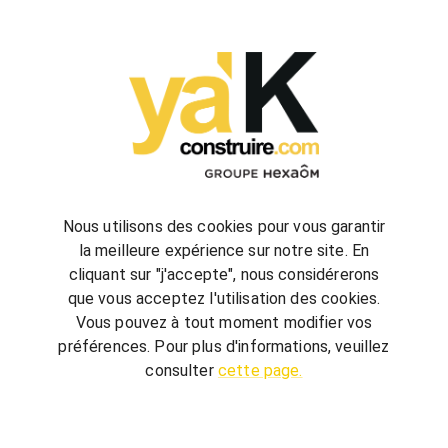
configurez
votre futur projet de construction
Nous utilisons des cookies pour vous garantir
la meilleure expérience sur notre site. En
cliquant sur "j'accepte", nous considérerons
bienvenue
chez vous
que vous acceptez l'utilisation des cookies.
ya'K Construire.com vous offre un savoir-faire
Vous pouvez à tout moment modifier vos
global, qui associe construction et agencement
préférences. Pour plus d'informations, veuillez
intérieur pour créer votre univers.
Terrain,
consulter
cette page.
nombre de chambre, avec ou sans garage, guidé
par quelques conseils, réalisez votre futur projet au
meilleur prix.