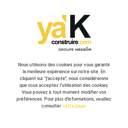
configurez
votre futur projet de construction
Nous utilisons des cookies pour vous garantir
la meilleure expérience sur notre site. En
cliquant sur "j'accepte", nous considérerons
bienvenue
chez vous
que vous acceptez l'utilisation des cookies.
ya'K Construire.com vous offre un savoir-faire
Vous pouvez à tout moment modifier vos
global, qui associe construction et agencement
préférences. Pour plus d'informations, veuillez
intérieur pour créer votre univers.
Terrain,
consulter
cette page.
nombre de chambre, avec ou sans garage, guidé
par quelques conseils, réalisez votre futur projet au
meilleur prix.