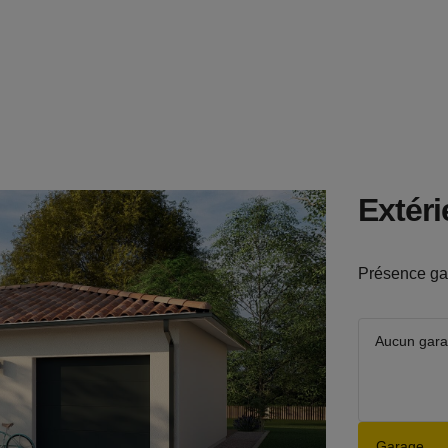
Extéri
Présence ga
Aucun gar
Garage