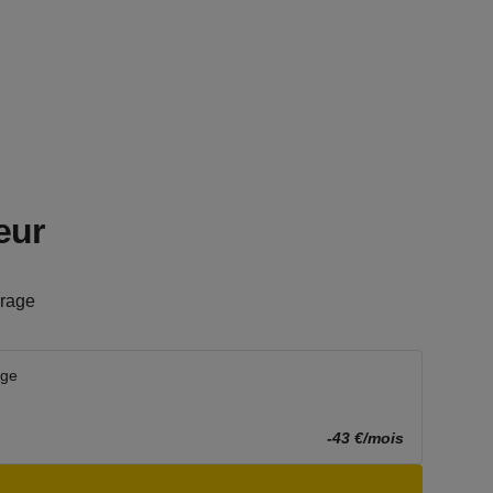
eur
rage
age
-43 €/mois