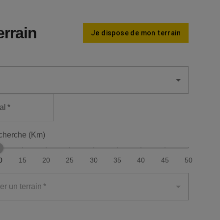
errain
Je dispose de mon terrain
al
*
cherche (Km)
0
15
20
25
30
35
40
45
50
er un terrain
*