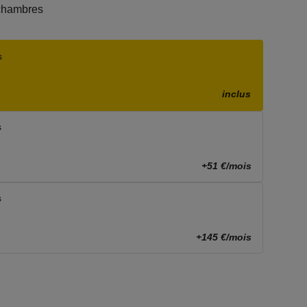
chambres
s
inclus
s
+51 €/mois
s
+145 €/mois