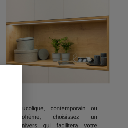
Bucolique, contemporain ou
bohème, choisissez un
univers qui facilitera votre