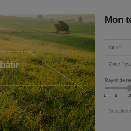
Mon t
Ville
*
Code Post
Rayon de re
1
5
1
Sélectionn
€
m²