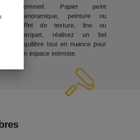
sommeil. Papier peint
panoramique, peinture ou
s
effet de texture, lino ou
parquet, réalisez un bel
équilibre tout en nuance pour
un espace intimiste.
bres