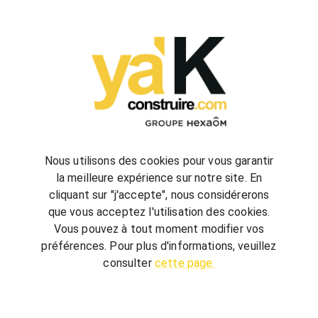
configurez
votre futur projet de construction
Nous utilisons des cookies pour vous garantir
la meilleure expérience sur notre site. En
cliquant sur "j'accepte", nous considérerons
bienvenue
chez vous
que vous acceptez l'utilisation des cookies.
ya'K Construire.com vous offre un savoir-faire
Vous pouvez à tout moment modifier vos
global, qui associe construction et agencement
préférences. Pour plus d'informations, veuillez
intérieur pour créer votre univers.
Terrain,
consulter
cette page.
nombre de chambre, avec ou sans garage, guidé
par quelques conseils, réalisez votre futur projet au
meilleur prix.