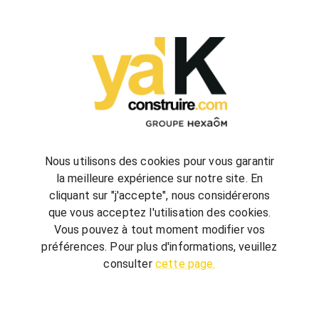
configurez
votre futur projet de construction
Nous utilisons des cookies pour vous garantir
la meilleure expérience sur notre site. En
cliquant sur "j'accepte", nous considérerons
bienvenue
chez vous
que vous acceptez l'utilisation des cookies.
ya'K Construire.com vous offre un savoir-faire
Vous pouvez à tout moment modifier vos
global, qui associe construction et agencement
préférences. Pour plus d'informations, veuillez
intérieur pour créer votre univers.
Terrain,
consulter
cette page.
nombre de chambre, avec ou sans garage, guidé
par quelques conseils, réalisez votre futur projet au
meilleur prix.