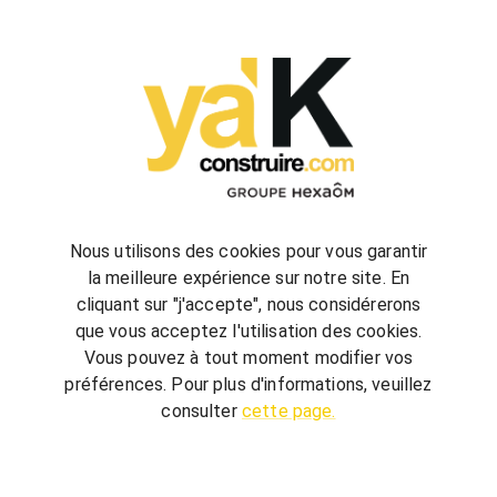
configurez
votre futur projet de construction
Nous utilisons des cookies pour vous garantir
la meilleure expérience sur notre site. En
cliquant sur "j'accepte", nous considérerons
bienvenue
chez vous
que vous acceptez l'utilisation des cookies.
ya'K Construire.com vous offre un savoir-faire
Vous pouvez à tout moment modifier vos
global, qui associe construction et agencement
préférences. Pour plus d'informations, veuillez
intérieur pour créer votre univers.
Terrain,
consulter
cette page.
nombre de chambre, avec ou sans garage, guidé
par quelques conseils, réalisez votre futur projet au
meilleur prix.