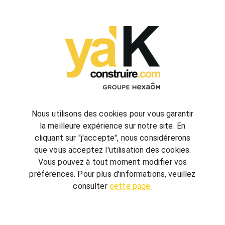
configurez
votre futur projet de construction
Nous utilisons des cookies pour vous garantir
la meilleure expérience sur notre site. En
cliquant sur "j'accepte", nous considérerons
bienvenue
chez vous
que vous acceptez l'utilisation des cookies.
ya'K Construire.com vous offre un savoir-faire
Vous pouvez à tout moment modifier vos
global, qui associe construction et agencement
préférences. Pour plus d'informations, veuillez
intérieur pour créer votre univers.
Terrain,
consulter
cette page.
nombre de chambre, avec ou sans garage, guidé
par quelques conseils, réalisez votre futur projet au
meilleur prix.