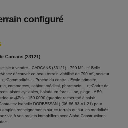
rrain configuré
s
tir Carcans (33121)
ructible à vendre - CARCANS (33121) - 790 M² - ✅ Belle
Venez découvrir ce beau terrain viabilisé de 790 m², secteur
e. 👉Commodités : - Proche du centre - Ecole primaire,
rtin, commerces, cabinet médical, pharmacie ... 👉Cadre de
ces, pistes cyclables, balade en foret - Lac, plage - A 50
rdeaux 💰Prix : 150 000€ (quartier recherché à saisir
Contactez Isabelle DORBESSAN ( (06-86-93-o1-21) pour
us amples renseignements sur ce terrain ou sur les modalités
nez vie à vos projets immobiliers avec Alpha Constructions
doc.