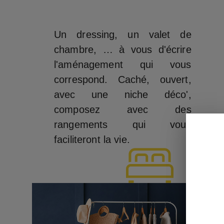
Un dressing, un valet de
chambre, … à vous d'écrire
l'aménagement qui vous
correspond. Caché, ouvert,
avec une niche déco',
composez avec des
rangements qui vous
faciliteront la vie.