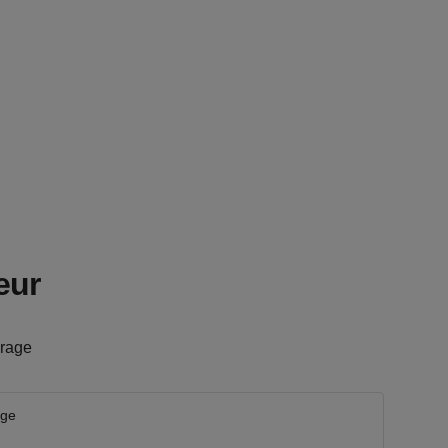
eur
rage
age