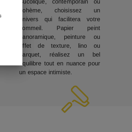
Bucolique, contemporain ou
bohème, choisissez un
s
univers qui facilitera votre
sommeil. Papier peint
panoramique, peinture ou
effet de texture, lino ou
parquet, réalisez un bel
équilibre tout en nuance pour
un espace intimiste.