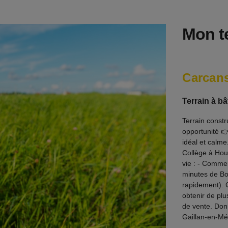
Mon te
Carcan
Terrain à bâ
Terrain const
opportunité 👉
idéal et calm
Collège à Hou
vie : - Commer
minutes de Bo
rapidement). 
obtenir de pl
de vente. Don
Gaillan-en-Mé