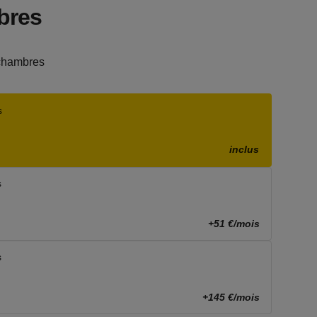
bres
chambres
s
inclus
s
+51 €/mois
s
+145 €/mois