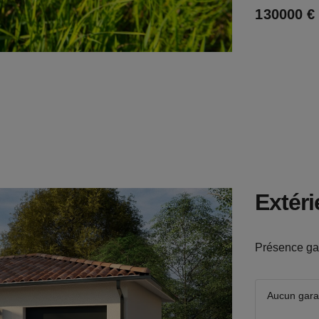
130000 €
€
m²
Extéri
Présence ga
Aucun gar