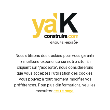
configurez
votre futur projet de construction
Nous utilisons des cookies pour vous garantir
la meilleure expérience sur notre site. En
cliquant sur "j'accepte", nous considérerons
bienvenue
chez vous
que vous acceptez l'utilisation des cookies.
ya'K Construire.com vous offre un savoir-faire
Vous pouvez à tout moment modifier vos
global, qui associe construction et agencement
préférences. Pour plus d'informations, veuillez
intérieur pour créer votre univers.
Terrain,
consulter
cette page.
nombre de chambre, avec ou sans garage, guidé
par quelques conseils, réalisez votre futur projet au
meilleur prix.