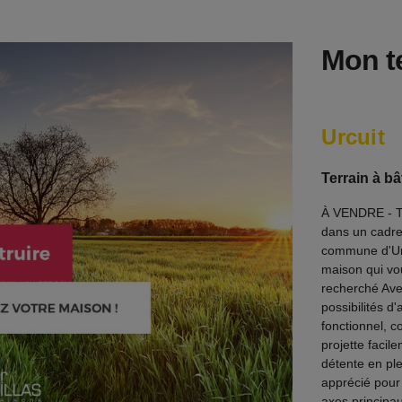
Mon te
Urcuit
Terrain à bâ
À VENDRE - Ter
dans un cadre 
commune d'Urc
maison qui vo
recherché Avec
possibilités d
fonctionnel, c
projette faci
détente en ple
apprécié pour 
axes principau