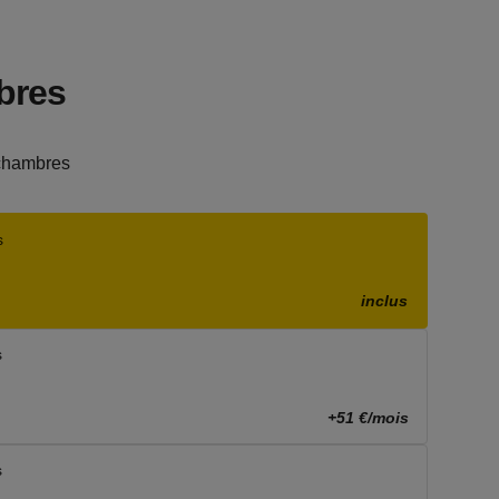
bres
chambres
s
inclus
s
+51 €/mois
s