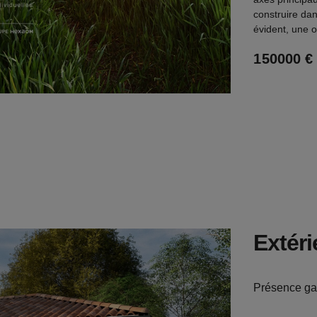
construire dan
évident, une o
150000 €
€
m²
Extéri
Présence ga