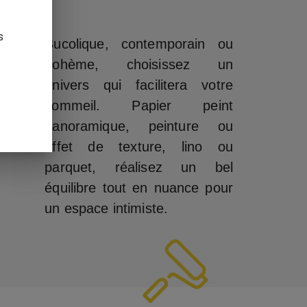
s
Bucolique, contemporain ou
bohème, choisissez un
univers qui facilitera votre
sommeil. Papier peint
panoramique, peinture ou
effet de texture, lino ou
parquet, réalisez un bel
équilibre tout en nuance pour
un espace intimiste.