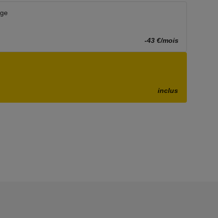
age
-43 €/mois
inclus