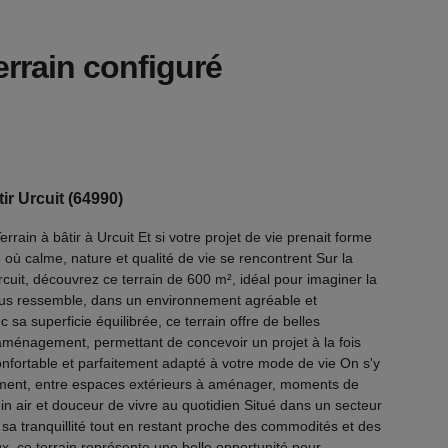
rrain configuré
tir Urcuit (64990)
rain à bâtir à Urcuit Et si votre projet de vie prenait forme
où calme, nature et qualité de vie se rencontrent Sur la
uit, découvrez ce terrain de 600 m², idéal pour imaginer la
us ressemble, dans un environnement agréable et
 sa superficie équilibrée, ce terrain offre de belles
'aménagement, permettant de concevoir un projet à la fois
onfortable et parfaitement adapté à votre mode de vie On s'y
lement, entre espaces extérieurs à aménager, moments de
in air et douceur de vivre au quotidien Situé dans un secteur
sa tranquillité tout en restant proche des commodités et des
x, ce terrain représente une belle opportunité pour