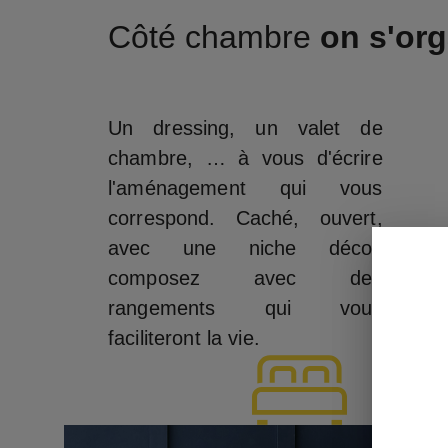
Côté chambre
on s'org
Un dressing, un valet de
chambre, … à vous d'écrire
l'aménagement qui vous
correspond. Caché, ouvert,
avec une niche déco',
composez avec des
rangements qui vous
faciliteront la vie.