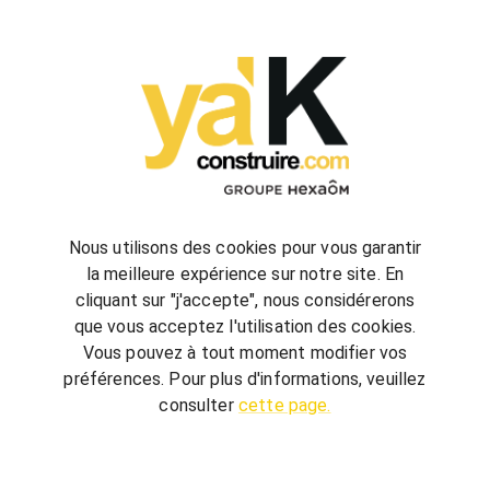
configurez
votre futur projet de construction
Nous utilisons des cookies pour vous garantir
la meilleure expérience sur notre site. En
cliquant sur "j'accepte", nous considérerons
bienvenue
chez vous
que vous acceptez l'utilisation des cookies.
ya'K Construire.com vous offre un savoir-faire
Vous pouvez à tout moment modifier vos
global, qui associe construction et agencement
préférences. Pour plus d'informations, veuillez
intérieur pour créer votre univers.
Terrain,
consulter
cette page.
nombre de chambre, avec ou sans garage, guidé
par quelques conseils, réalisez votre futur projet au
meilleur prix.