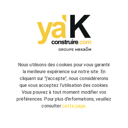
configurez
votre futur projet de construction
Nous utilisons des cookies pour vous garantir
la meilleure expérience sur notre site. En
cliquant sur "j'accepte", nous considérerons
bienvenue
chez vous
que vous acceptez l'utilisation des cookies.
ya'K Construire.com vous offre un savoir-faire
Vous pouvez à tout moment modifier vos
global, qui associe construction et agencement
préférences. Pour plus d'informations, veuillez
intérieur pour créer votre univers.
Terrain,
consulter
cette page.
nombre de chambre, avec ou sans garage, guidé
par quelques conseils, réalisez votre futur projet au
meilleur prix.