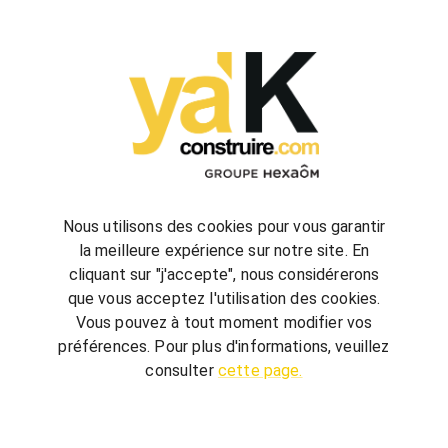
configurez
votre futur projet de construction
Nous utilisons des cookies pour vous garantir
la meilleure expérience sur notre site. En
cliquant sur "j'accepte", nous considérerons
bienvenue
chez vous
que vous acceptez l'utilisation des cookies.
ya'K Construire.com vous offre un savoir-faire
Vous pouvez à tout moment modifier vos
global, qui associe construction et agencement
préférences. Pour plus d'informations, veuillez
intérieur pour créer votre univers.
Terrain,
consulter
cette page.
nombre de chambre, avec ou sans garage, guidé
par quelques conseils, réalisez votre futur projet au
meilleur prix.