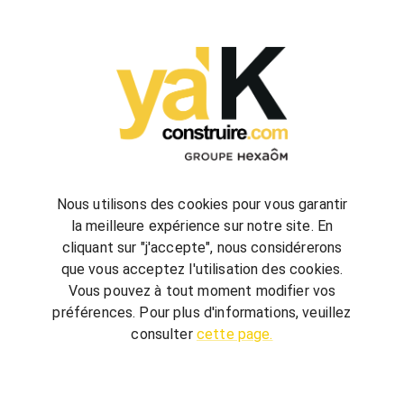
configurez
votre futur projet de construction
Nous utilisons des cookies pour vous garantir
la meilleure expérience sur notre site. En
cliquant sur "j'accepte", nous considérerons
bienvenue
chez vous
que vous acceptez l'utilisation des cookies.
ya'K Construire.com vous offre un savoir-faire
Vous pouvez à tout moment modifier vos
global, qui associe construction et agencement
préférences. Pour plus d'informations, veuillez
intérieur pour créer votre univers.
Terrain,
consulter
cette page.
nombre de chambre, avec ou sans garage, guidé
par quelques conseils, réalisez votre futur projet au
meilleur prix.