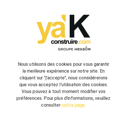
configurez
votre futur projet de construction
Nous utilisons des cookies pour vous garantir
la meilleure expérience sur notre site. En
cliquant sur "j'accepte", nous considérerons
bienvenue
chez vous
que vous acceptez l'utilisation des cookies.
ya'K Construire.com vous offre un savoir-faire
Vous pouvez à tout moment modifier vos
global, qui associe construction et agencement
préférences. Pour plus d'informations, veuillez
intérieur pour créer votre univers.
Terrain,
consulter
cette page.
nombre de chambre, avec ou sans garage, guidé
par quelques conseils, réalisez votre futur projet au
meilleur prix.