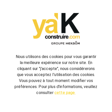
configurez
votre futur projet de construction
Nous utilisons des cookies pour vous garantir
la meilleure expérience sur notre site. En
cliquant sur "j'accepte", nous considérerons
bienvenue
chez vous
que vous acceptez l'utilisation des cookies.
ya'K Construire.com vous offre un savoir-faire
Vous pouvez à tout moment modifier vos
global, qui associe construction et agencement
préférences. Pour plus d'informations, veuillez
intérieur pour créer votre univers.
Terrain,
consulter
cette page.
nombre de chambre, avec ou sans garage, guidé
par quelques conseils, réalisez votre futur projet au
meilleur prix.